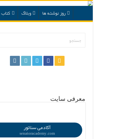
روز نوشته ها
وبلاگ
کتاب ه
.
معرفی سایت
.
آکادمی سناتور
senatoracademy.com