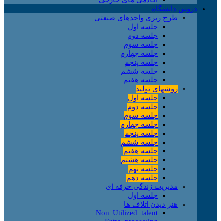
دروس دانشگاه
طرح ریزی واحدهای صنعتی
جلسه اول
جلسه دوم
جلسه سوم
جلسه چهارم
جلسه پنجم
جلسه ششم
جلسه هفتم
روشهای تولید
جلسه اول
جلسه دوم
جلسه سوم
جلسه چهارم
جلسه پنجم
جلسه ششم
جلسه هفتم
جلسه هشتم
جلسه نهم
جلسه دهم
مدیریت زندگی حرفه ای
جلسه اول
هنر دیدن اتلاف ها
Non_Utilized_talent
Extra_processing