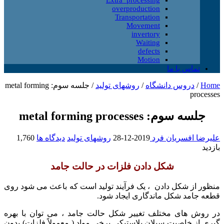
overproduction
Transportation
Movement
invertory
Waiting
defects
Motion
تماس با ما
Home
/
دروس دانشگاه
/
روشهای تولید
/
جلسه سوم: metal forming
processes
جلسه سوم: metal forming processes
علیرضا افسریان فرد
2019-12-28
روشهای تولید
دیدگاه ها
1,760
بازدید
شکل دادن فلزات در حالت جامد
منظور از شکل دادن ، یک فرآیند تولید است که باعث می شود روی
قطعه جامد شکل ماندگاری ایجاد شود.
در روش های مختلف تغییر شکل حالت جامد ، می توان با بهره
گیری از خاصیت سیلان پلاستیکی برخی مواد ( معمولاً فلزات) بدون