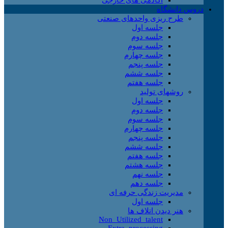
دروس دانشگاه
طرح ریزی واحدهای صنعتی
جلسه اول
جلسه دوم
جلسه سوم
جلسه چهارم
جلسه پنجم
جلسه ششم
جلسه هفتم
روشهای تولید
جلسه اول
جلسه دوم
جلسه سوم
جلسه چهارم
جلسه پنجم
جلسه ششم
جلسه هفتم
جلسه هشتم
جلسه نهم
جلسه دهم
مدیریت زندگی حرفه ای
جلسه اول
هنر دیدن اتلاف ها
Non_Utilized_talent
Extra_processing