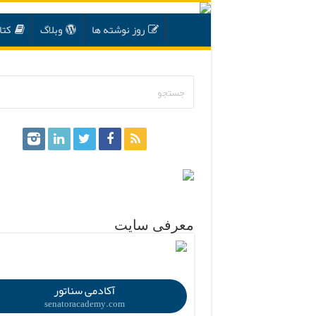
روز نوشته ها
وبلاگ
کتا
.
معرفی سایت
.
آکادمی سناتور
senatoracademy.com