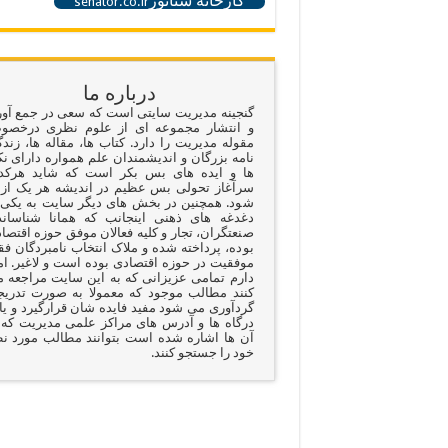
کارخانه سناتور
senator.co.ir
درباره ما
گنجینه مدیریت سایتی است که سعی در جمع آو
و انتشار مجموعه ای از علوم نظری درخص
مقوله مدیریت را دارد. کتاب ها، مقاله ها، زند
نامه بزرگان و اندیشمندان علم همواره دارای نک
ها و ایده های بس بکر است که شاید هرکد
سرآغاز تحولی بس عظیم در اندیشه هر یک از 
شود. همچنین در بخش های دیگر سایت به یکی 
دغدغه های ذهنی اینجانب که همانا شناسان
صنعتگران، تجار و کلیه فعالان موفق حوزه اقتصا
بوده، پرداخته شده و ملاک انتخاب نامبردگان ف
موفقیت در حوزه اقتصادی بوده است و لاغیر. ام
دارم تمامی عزیزانی که به این سایت مراجعه 
کنند مطالب موجود که معمولا به صورت تدری
گردآوری می شود مفید فایده شان قرارگیرد و یا 
درگاه ها و آدرس های مراکز علمی مدیریت که 
آن ها اشاره شده است بتوانند مطالب مورد ن
خود را جستجو کنند.