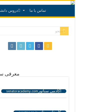
تماس با ما
دروس دانشگ
.
معرفی س
.
آکادمی سناتور
senatoracademy.com
.