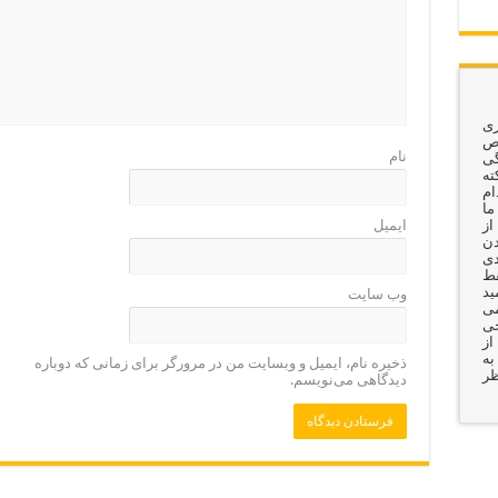
ری
وص
نام
گی
ته
ام
ما
از
ایمیل
دن
دی
قط
ید
وب‌ سایت
می
جی
از
به
ذخیره نام، ایمیل و وبسایت من در مرورگر برای زمانی که دوباره
ظر
دیدگاهی می‌نویسم.