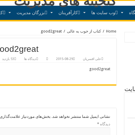
اه
وب سایت ها
کارآفرینان
بزرگان مدیریت
کت
Home
/
کتاب از خوب به عالی
/
good2great
ood2great
علی افسریان
2015-08-29
دیدگاه ها
53 بازدید
good2great
ایت
نشانی ایمیل شما منتشر نخواهد شد.
بخش‌های موردنیاز علامت‌گذاری 
دیدگاه
*