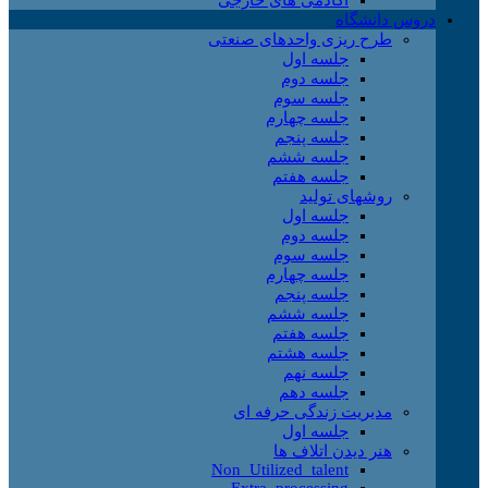
دروس دانشگاه
طرح ریزی واحدهای صنعتی
جلسه اول
جلسه دوم
جلسه سوم
جلسه چهارم
جلسه پنجم
جلسه ششم
جلسه هفتم
روشهای تولید
جلسه اول
جلسه دوم
جلسه سوم
جلسه چهارم
جلسه پنجم
جلسه ششم
جلسه هفتم
جلسه هشتم
جلسه نهم
جلسه دهم
مدیریت زندگی حرفه ای
جلسه اول
هنر دیدن اتلاف ها
Non_Utilized_talent
Extra_processing