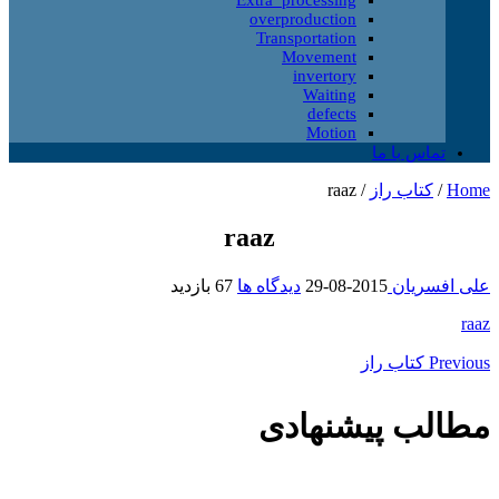
overproduction
Transportation
Movement
invertory
Waiting
defects
Motion
تماس با ما
Home
/
کتاب راز
/
raaz
raaz
علی افسریان
2015-08-29
دیدگاه ها
67 بازدید
raaz
Previous
کتاب راز
مطالب پیشنهادی