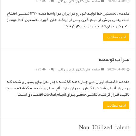
2020-04-08
صفحه اصلی
,
کتابهای اتاق بازرگانی
۰
652
مقدمه : نخسـتین خـط تولیـد خـودرو در ایـران در اواسـط دهـه ۱۳۴۰ شمسـی افتتـاح
شـد، یعنـی بیـش از نیـم قـرن پـس از اینکـه جـان فـورد نخسـتین خـط مونتـاژ
متحـرک را بـرای تولیـد خـودرو بـه کار گرفـت.
ادامه مطالب
سراب توسعه
2020-04-08
صفحه اصلی
,
کتابهای اتاق بازرگانی
۰
923
مقدمه :اقتصـاد ایـران طـی چهـار دهـه گذشـته دچـار بحرانهـای بسـیاری شـده کـه
برخـی از آنهـا ریشـه در نگـرش مدیـران دارد. آنچـه طـی یـک دهـه گذشـته مــورد
تاکیــد قــرار گرفتــه، تلاشــی جمعــی بــرای انجــام اصلاحات اقتصــادی اســت.
ادامه مطالب
Non_Utilized_talent