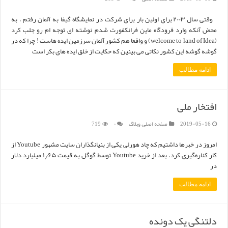
وقتی سال ۲۰۰۳ برای اولین بار برای شرکت در نمایشگاه گیفا به آلمان رفتم ، به
محض آنکه وارد فرودگاه ماین فرانکفورت شدم نوشته ای توجه ام رو جلب کرد
(welcome to land of Idea) و واقعا هم کشور آلمان سرزمین ایده هاست ! چرا که در
گوشه گوشه این کشور نکاتی می بینین که حکایت از خلق ایده های بکر است
ادامه مطالب
افتخار ملی
2019-05-16
صفحه اصلی
,
وبلاگ
۰
719
امروز در خبرها داشتیم که چاد هورلی یکی از بنیانگذاران سایت مشهور Youtube از
کار کناره‌گیری کرد. بعد از خرید Youtube توسط گوگل به قیمت ۱٫۶۵ میلیارد دلار
در
ادامه مطالب
دلتنگی یک دونده