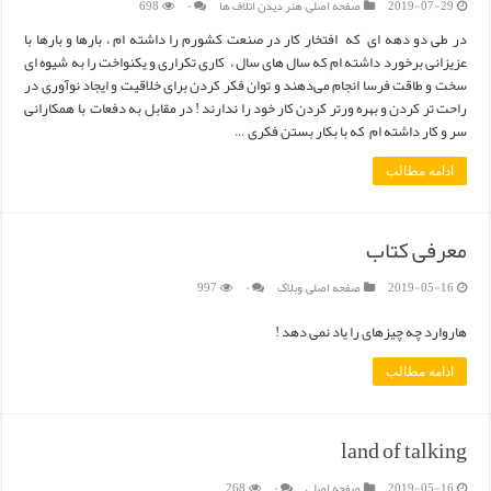
2019-07-29
صفحه اصلی
,
هنر دیدن اتلاف ها
۰
698
در طی دو دهه ای که افتخار کار در صنعت کشورم را داشته ام ، بارها و بارها با
عزیزانی برخورد داشته ام که سال های سال ، کاری تکراری و یکنواخت را به شیوه ای
سخت و طاقت فرسا انجام می‌دهند و توان فکر کردن برای خلاقیت و ایجاد نوآوری در
راحت تر کردن و بهره ورتر کردن کار خود را ندارند ! در مقابل به دفعات با همکارانی
سر و کار داشته ام که با بکار بستن فکری …
ادامه مطالب
معرفی کتاب
2019-05-16
صفحه اصلی
,
وبلاگ
۰
997
هاروارد چه چیزهای را یاد نمی دهد !
ادامه مطالب
land of talking
2019-05-16
صفحه اصلی
۰
268