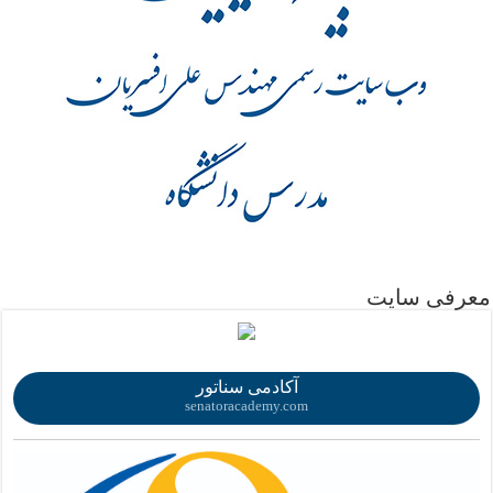
.
معرفی سایت
.
آکادمی سناتور
senatoracademy.com