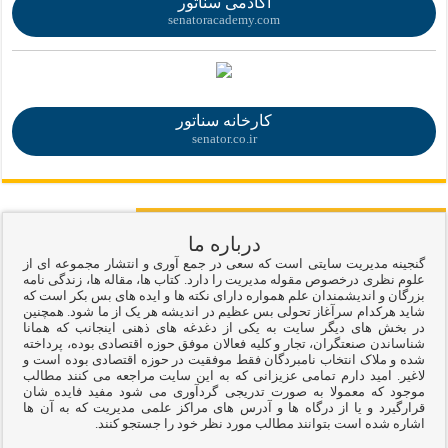
آکادمی سناتور
senatoracademy.com
.
کارخانه سناتور
senator.co.ir
درباره ما
گنجینه مدیریت سایتی است که سعی در جمع آوری و انتشار مجموعه ای از
علوم نظری درخصوص مقوله مدیریت را دارد. کتاب ها، مقاله ها، زندگی نامه
بزرگان و اندیشمندان علم همواره دارای نکته ها و ایده های بس بکر است که
شاید هرکدام سرآغاز تحولی بس عظیم در اندیشه هر یک از ما شود. همچنین
در بخش های دیگر سایت به یکی از دغدغه های ذهنی اینجانب که همانا
شناساندن صنعتگران، تجار و کلیه فعالان موفق حوزه اقتصادی بوده، پرداخته
شده و ملاک انتخاب نامبردگان فقط موفقیت در حوزه اقتصادی بوده است و
لاغیر. امید دارم تمامی عزیزانی که به این سایت مراجعه می کنند مطالب
موجود که معمولا به صورت تدریجی گردآوری می شود مفید فایده شان
قرارگیرد و یا از درگاه ها و آدرس های مراکز علمی مدیریت که به آن ها
اشاره شده است بتوانند مطالب مورد نظر خود را جستجو کنند.