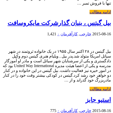
تنها با فروش تمبر …
ادامه مطالب
بیل گیتس ، بنیان گذارشرکت مایکروسافت
2015-08-16
خارجی
,
کارآفرینان
۰
1,421
بیل گیتس در ۲۸ اکتبر سال ۱۹۵۵ در یک خانواده ثروتمند در شهر
سیاتل امریکا متولد شد.پدر بیل , ویلیام هنری گیتس دوم وکیل
دادگستری و یکی از سرشنایان شهر سیاتل است و مادر او آموزگار
مدرسه و یکی از اعضا هیئت مدیره United Way International بود که
در امور خیره نیز فعالیت داشت. بیل گیتس در این خانواده و در کنار
دو خواهر خود رشد کرد.گیتس در کودکی بیشتر وقت خود را در کنار
مادربزرگ خود گذراند و از …
ادامه مطالب
استیو جابز
2015-08-16
خارجی
,
کارآفرینان
۰
775