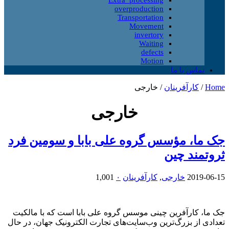
overproduction
Transportation
Movement
invertory
Waiting
defects
Motion
تماس با ما
Home
/
کارآفرینان
/
خارجی
خارجی
جک ما، مؤسس گروه علی بابا و سومین فرد
ثروتمند چین
2019-06-15
خارجی
,
کارآفرینان
۰
1,001
جک ما، کارآفرین چینی موسس گروه علی بابا است که با مالکیت
تعدادی از بزرگ‌ترین وب‌سایت‌های تجارت الکترونیک جهان، در حال