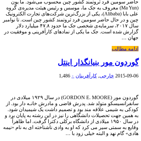
حاضر سومین فرد ثروتمند کشور چین محسوب می‌شود. ما یون
(Ma Yun) معروف به جک ما، موسس و رئیس هیئت مدیره‌ی گروه
علی بابا (Alibaba)، یکی از بزرگ‌ترین شرکت‌های تجارت الکترونیک
چین و در حال حاضر سومین فرد ثروتمند کشور چین است. تا نوامبر
سال ۲۰۱۷، سرمایه‌ی شخصی جک ما حدود ۴۷.۸ میلیارد دلار
گزارش شده است. جک ما یکی از نمادهای کارآفرینی و موفقیت در
جهان …
ادامه مطالب
گوردون مور بنیانگذار اینتل
2015-09-06
خارجی
,
کارآفرینان
۰
1,486
گوردون مور (GORDON E. MOORE) در سال ۱۹۲۹ میلادی در
سانفرانسیسکو متولد شد. پدرش قاضی و مادرش خانـه دار بود. از
کودکی به شیمی علاقه مند بود و تصمیم داشت یک شیمیدان شود.
به همین جهت تحصیلات دانشگاهی را نیز در این رشته به پایان برد و
در سال ۱۹۵۰ میلادی از دانشگاه برکلی دکترا گرفت. اما ظاهراً
وقایع به سمتی سیر می کرد که او به وادی ناشناخته ای به نام «نیمه
هادی» گام نهد و البته خیلی زود با …