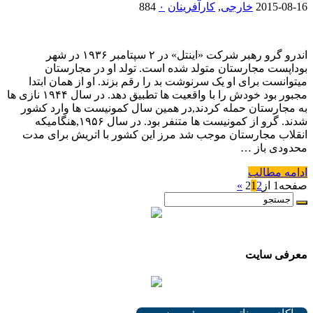
2015-08-16
خارجی
,
کارآفرینان
۰
884
اندرو گرو رهبر شرکت «اینتل» در ۲ سپتامبر ۱۹۳۶ در شهر
بوداپست مجارستان متولد شده است. تولد او در مجارستان
میتوانست برای او یک سرنوشت بد را رقم بزند. او از همان ابتدا
مجبور بود خودش را با واقعیت ها تطبیق دهد. در سال ۱۹۴۴ نازی ها
به مجارستان حمله کردند,در همین سال کمونیست ها وارد کشور
شدند. گرو از کمونیست ها متنفر بود. در سال ۱۹۵۶,هنگامیکه
انقلاب مجارستان موجب شد مرز این کشور با اتریش برای مدت
محدودی باز …
ادامه مطالب
صفحه1 از2
2
1
»
.
معرفی سایت
.