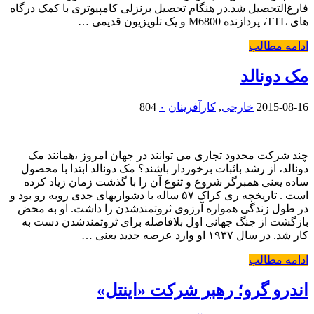
فارغ‌التحصیل شد.در هنگام تحصیل برنزلی کامپیوتری با کمک درگاه
های TTL، پردازنده M6800 و یک تلویزیون قدیمی …
ادامه مطالب
مک دونالد
2015-08-16
خارجی
,
کارآفرینان
۰
804
چند شرکت محدود تجاری می توانند در جهان امروز ،همانند مک
دونالد، از رشد باثبات برخوردار باشند؟ مک دونالد ابتدا با محصول
ساده یعنی همبرگر شروع و تنوع آن را با گذشت زمان زیاد کرده
است . تاریخچه ری کراک ۵۷ ساله با دشواریهای جدی روبه رو بود و
در طول زندگی همواره آرزوی ثروتمندشدن را داشت. او به محض
بازگشت از جنگ جهانی اول بلافاصله برای ثروتمندشدن دست به
کار شد. در سال ۱۹۳۷ او وارد عرصه جدید یعنی …
ادامه مطالب
اندرو گرو؛ رهبر شرکت «اینتل»