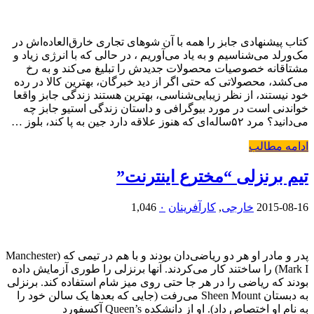
کتاب پیشنهادی جابز را همه با آن شوهای تجاری خارق‌العاده‌اش در
مک‌ورلد می‌شناسیم و به یاد می‌آوریم ، در حالی که با انرژی زیاد و
مشتاقانه خصوصیات محصولات جدیدش را تبلیغ می‌کند و به رخ
می‌کشد، محصولاتی که حتی اگر از دید خبرگان، بهترین کالا در رده
خود نیستند، از نظر زیبایی‌شناسی، بهترین هستند زندگی جابز واقعا
خواندنی است در مورد بیوگرافی و داستان زندگی استیو جابز چه
می‌دانید؟ مرد ۵۲ساله‌ای که هنوز علاقه دارد جین به پا کند، بلوز …
ادامه مطالب
تیم برنزلی “مخترع اینترنت”
2015-08-16
خارجی
,
کارآفرینان
۰
1,046
پدر و مادر او هر دو ریاضی‌دان بودند و با هم در تیمی که (Manchester
Mark I) را ساختند کار می‌کردند. آنها برنزلی را طوری آزمایش داده
بودند که ریاضی را در هر جا حتی روی میز شام استفاده کند. برنزلی
به دبستان Sheen Mount می‌رفت (جایی که بعدها یک سالن خود را
به نام او اختصاص داد). او از دانشکده Queen’s آکسفورد