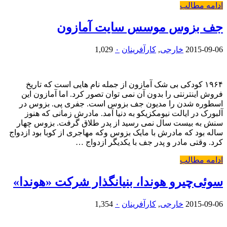
ادامه مطالب
جف بزوس موسس سایت آمازون
2015-09-06
خارجی
,
کارآفرینان
۰
1,029
۱۹۶۴ کودکی بی شک آمازون از جمله نام هایی است که تاریخ
فروش اینترنتی را بدون آن نمی توان تصور کرد. اما آمازون این
اسطوره شدن را مدیون جف بزوس است. جفری پی. بزوس در
آلبورک در ایالت نیومکزیکو به دنیا آمد. مادرش زمانی که هنوز
سنش به بیست سال نمی رسید از پدر طلاق گرفت. بزوس چهار
ساله بود که مادرش با مایک بزوس وکه مهاجری از کوبا بود ازدواج
کرد. وقتی مادر و پدر جف با یکدیگر ازدواج …
ادامه مطالب
سوئی‌چیرو هوندا، بنیانگذار شرکت «هوندا»
2015-09-06
خارجی
,
کارآفرینان
۰
1,354