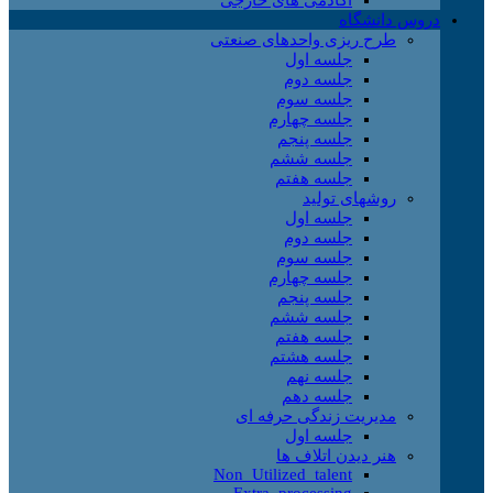
دروس دانشگاه
طرح ریزی واحدهای صنعتی
جلسه اول
جلسه دوم
جلسه سوم
جلسه چهارم
جلسه پنجم
جلسه ششم
جلسه هفتم
روشهای تولید
جلسه اول
جلسه دوم
جلسه سوم
جلسه چهارم
جلسه پنجم
جلسه ششم
جلسه هفتم
جلسه هشتم
جلسه نهم
جلسه دهم
مدیریت زندگی حرفه ای
جلسه اول
هنر دیدن اتلاف ها
Non_Utilized_talent
Extra_processing