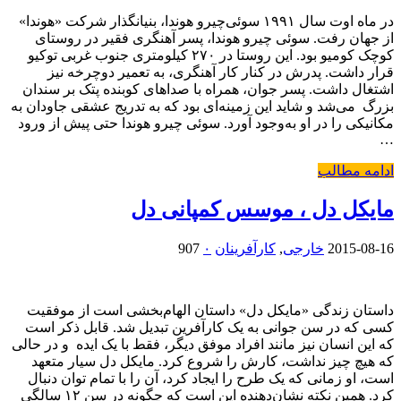
در ماه اوت سال ۱۹۹۱ سوئی‌چیرو هوندا، بنیانگذار شرکت «هوندا»
از جهان رفت. سوئی چیرو هوندا، پسر آهنگری فقیر در روستای
کوچک کومیو بود. این روستا در ۲۷۰ کیلومتری جنوب غربی توکیو
قرار داشت. پدرش در کنار کار آهنگری، به تعمیر دوچرخه نیز
اشتغال داشت. پسر جوان، همراه با صداهای کوبنده پتک بر سندان
بزرگ می‌شد و شاید این زمینه‌ای بود که به تدریج عشقی جاودان به
مکانیکی را در او به‌وجود آورد. سوئی چیرو هوندا حتی پیش از ورود
…
ادامه مطالب
مایکل دل ، موسس کمپانی دل
2015-08-16
خارجی
,
کارآفرینان
۰
907
داستان زندگی «مایکل دل» داستان الهام‌بخشی است از موفقیت
کسی که در سن جوانی به یک کارآفرین تبدیل شد. قابل ذکر است
که این انسان نیز مانند افراد موفق دیگر، فقط با یک ایده و در حالی
که هیچ چیز نداشت، کارش را شروع کرد. مایکل دل سیار متعهد
است، او زمانی که یک طرح را ایجاد کرد، آن را با تمام توان دنبال
کرد. همین نکته نشان‌دهنده این است که چگونه در سن ۱۲ سالگی