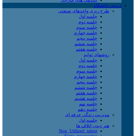
دروس دانشگاه
طرح ریزی واحدهای صنعتی
جلسه اول
جلسه دوم
جلسه سوم
جلسه چهارم
جلسه پنجم
جلسه ششم
جلسه هفتم
روشهای تولید
جلسه اول
جلسه دوم
جلسه سوم
جلسه چهارم
جلسه پنجم
جلسه ششم
جلسه هفتم
جلسه هشتم
جلسه نهم
جلسه دهم
مدیریت زندگی حرفه ای
جلسه اول
هنر دیدن اتلاف ها
Non_Utilized_talent
Extra_processing