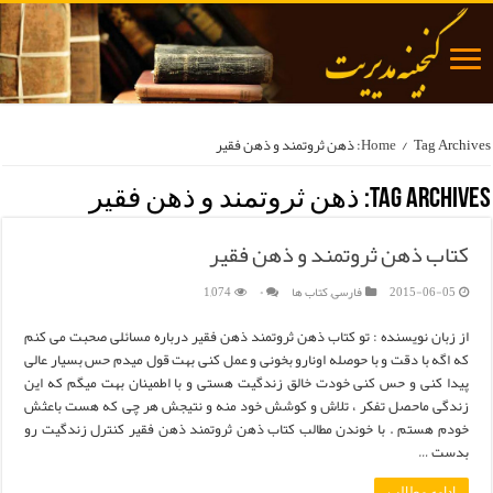
Tag Archives: ذهن ثروتمند و ذهن فقیر
/
Home
Tag Archives:
ذهن ثروتمند و ذهن فقیر
کتاب ذهن ثروتمند و ذهن فقیر
2015-06-05
فارسی
,
کتاب ها
۰
1,074
از زبان نویسنده : تو کتاب ذهن ثروتمند ذهن فقیر درباره مسائلی صحبت می کنم
که اگه با دقت و با حوصله اونارو بخونی و عمل کنی بهت قول میدم حس بسیار عالی
پیدا کنی و حس کنی خودت خالق زندگیت هستی و با اطمینان بهت میگم که این
زندگی ماحصل تفکر ، تلاش و کوشش خود منه و نتیجش هر چی که هست باعثش
خودم هستم . با خوندن مطالب کتاب ذهن ثروتمند ذهن فقیر کنترل زندگیت رو
بدست …
ادامه مطالب