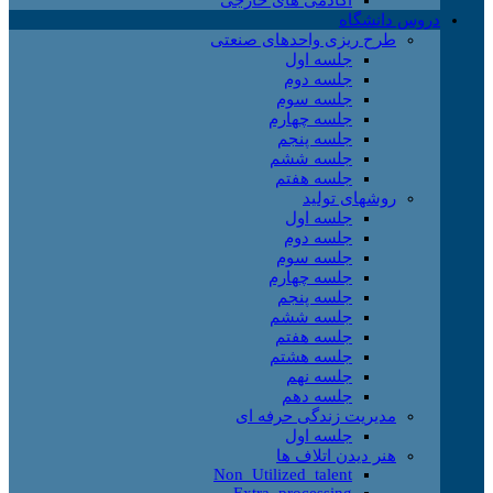
دروس دانشگاه
طرح ریزی واحدهای صنعتی
جلسه اول
جلسه دوم
جلسه سوم
جلسه چهارم
جلسه پنجم
جلسه ششم
جلسه هفتم
روشهای تولید
جلسه اول
جلسه دوم
جلسه سوم
جلسه چهارم
جلسه پنجم
جلسه ششم
جلسه هفتم
جلسه هشتم
جلسه نهم
جلسه دهم
مدیریت زندگی حرفه ای
جلسه اول
هنر دیدن اتلاف ها
Non_Utilized_talent
Extra_processing