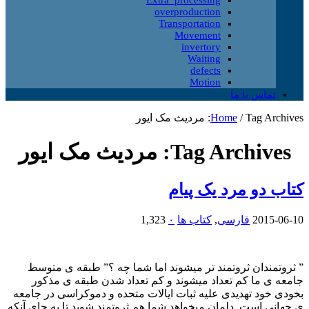
overproduction
Transportation
Movement
invertory
Waiting
defects
Motion
تماس با ما
Tag Archives: مردیث مک ایور
/
Home
Tag Archives:
مردیث مک ایور
کتاب دو مرد یک پیام
2015-06-10
فارسی
,
کتاب ها
۰
1,323
” ثروتمندان ثروتمند تر میشوند اما شما چه ؟” طبقه ی متوسط
جامعه ی ما کم تعداد میشوند و کم تعداد شدن طبقه ی مذکور
بخودی خود تهدیدی علیه ثبات ایالات متحده و دموکراسی در جامعه
ی جهانی است. دلمان میخواهد شما هم ثروتمند شوید تا به جای آنکه