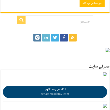
.
معرفی سایت
.
آکادمی سناتور
senatoracademy.com