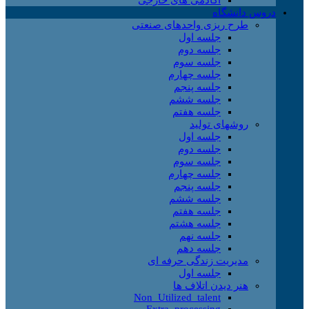
دروس دانشگاه
طرح ریزی واحدهای صنعتی
جلسه اول
جلسه دوم
جلسه سوم
جلسه چهارم
جلسه پنجم
جلسه ششم
جلسه هفتم
روشهای تولید
جلسه اول
جلسه دوم
جلسه سوم
جلسه چهارم
جلسه پنجم
جلسه ششم
جلسه هفتم
جلسه هشتم
جلسه نهم
جلسه دهم
مدیریت زندگی حرفه ای
جلسه اول
هنر دیدن اتلاف ها
Non_Utilized_talent
Extra_processing