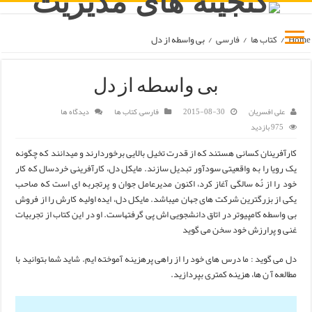
Home
/
کتاب ها
/
فارسی
/
بی واسطه از دل
بی واسطه از دل
علی افسریان
2015-08-30
فارسی
,
کتاب ها
دیدگاه ها
975 بازدید
کارآفرینان کسانی هستند که از قدرت تخیل بالایی برخوردارند و میدانند که چگونه
یک رویا را به واقعیتی سودآور تبدیل سازند. مایکل دل، کارآفرینی خردسال که کار
خود را از نُه سالگی آغاز کرد، اکنون مدیرعامل جوان و پرتجربه ای است که صاحب
یکی از بزرگترین شرکت های جهان میباشد. مایکل دل، ایده اولیه کارش را از فروش
بی واسطه کامپیوتر در اتاق دانشجویی اش پی گرفتهاست. او در این کتاب از تجربیات
غنی و پرارزش خود سخن می گوید
دل می گوید : ما درس های خود را از راهی پرهزینه آموخته ایم. شاید شما بتوانید با
مطالعه آ ن ها، هزینه کمتری بپردازید.