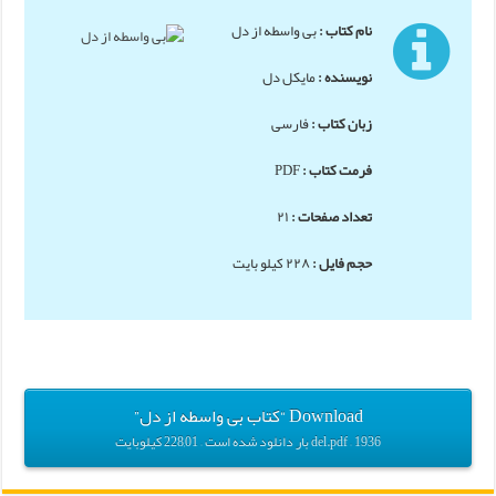
نام کتاب
:
بی واسطه از دل
نویسنده
:
مایکل دل
زبان کتاب
:
فارسی
فرمت کتاب
:
PDF
تعداد صفحات
:
۲۱
حجم فایل
:
۲۲۸ کیلو بایت
Download “کتاب بی واسطه از دل”
del.pdf – 1936 بار دانلود شده است – 228,01 کیلوبایت