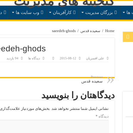
 ها
بزرگان مدیریت
کارآفرینان
وب سایت ها
د
Home
/
سعيده قدس
/
saeedeh-ghods
eedeh-ghods
علی افسریان
2015-08-12
دیدگاه ها
94 بازدید
Previous
سعیده قدس
دیدگاهتان را بنویسید
نشانی ایمیل شما منتشر نخواهد شد.
بخش‌های موردنیاز علامت‌گذاری 
دیدگاه
*