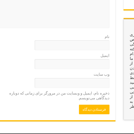
ری
نام
وص
گی
ته
ام
ایمیل
ما
از
دن
دی
وب‌ سایت
قط
ید
می
جی
ذخیره نام، ایمیل و وبسایت من در مرورگر برای زمانی که دوباره
از
دیدگاهی می‌نویسم.
به
ظر