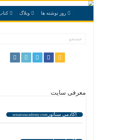
روز نوشته ها
وبلاگ
کتاب
.
معرفی سایت
.
آکادمی سناتور
senatoracademy.com
.