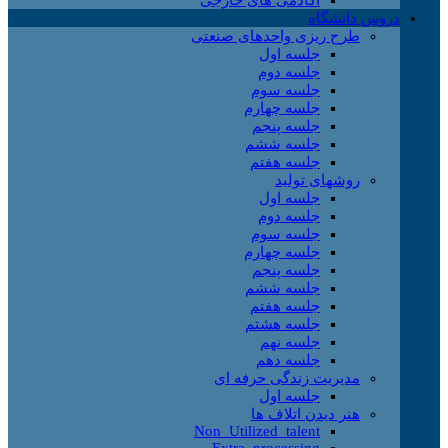
دروس دانشگاه
طرح ریزی واحدهای صنعتی
جلسه اول
جلسه دوم
جلسه سوم
جلسه چهارم
جلسه پنجم
جلسه ششم
جلسه هفتم
روشهای تولید
جلسه اول
جلسه دوم
جلسه سوم
جلسه چهارم
جلسه پنجم
جلسه ششم
جلسه هفتم
جلسه هشتم
جلسه نهم
جلسه دهم
مدیریت زندگی حرفه ای
جلسه اول
هنر دیدن اتلاف ها
Non_Utilized_talent
Extra_processing