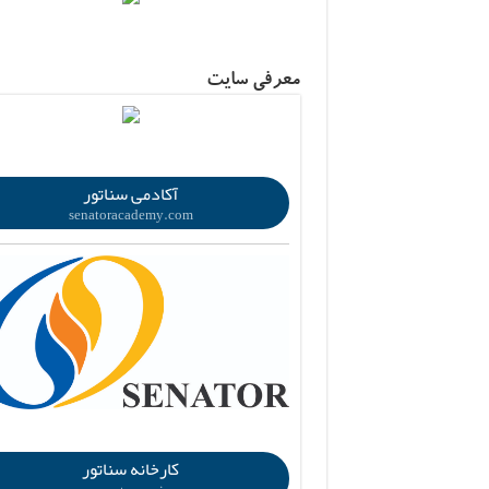
.
معرفی سایت
.
آکادمی سناتور
senatoracademy.com
.
کارخانه سناتور