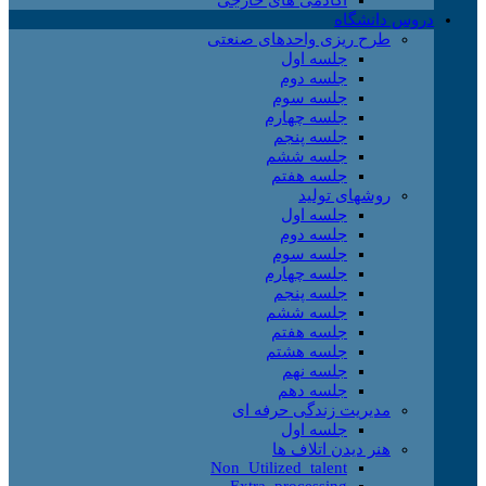
دروس دانشگاه
طرح ریزی واحدهای صنعتی
جلسه اول
جلسه دوم
جلسه سوم
جلسه چهارم
جلسه پنجم
جلسه ششم
جلسه هفتم
روشهای تولید
جلسه اول
جلسه دوم
جلسه سوم
جلسه چهارم
جلسه پنجم
جلسه ششم
جلسه هفتم
جلسه هشتم
جلسه نهم
جلسه دهم
مدیریت زندگی حرفه ای
جلسه اول
هنر دیدن اتلاف ها
Non_Utilized_talent
Extra_processing