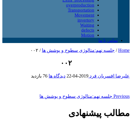
overproduction
Transportation
Movement
invertory
Waiting
defects
Motion
تماس با ما
Home
/
جلسه نهم:متالوژی سطوح و پوشش ها
/
۰۰۲
۰۰۲
علیرضا افسریان فرد
2019-04-22
دیدگاه ها
76 بازدید
Previous
جلسه نهم:متالوژی سطوح و پوشش ها
مطالب پیشنهادی