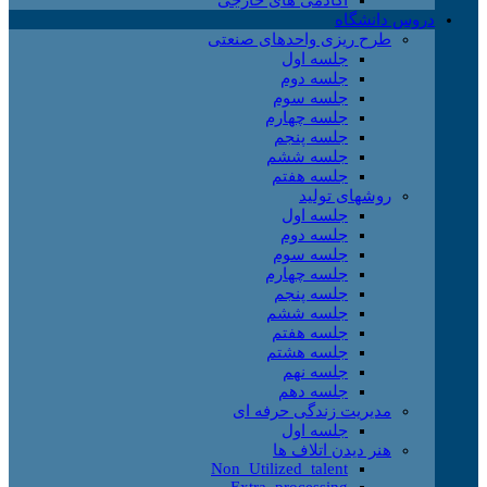
دروس دانشگاه
طرح ریزی واحدهای صنعتی
جلسه اول
جلسه دوم
جلسه سوم
جلسه چهارم
جلسه پنجم
جلسه ششم
جلسه هفتم
روشهای تولید
جلسه اول
جلسه دوم
جلسه سوم
جلسه چهارم
جلسه پنجم
جلسه ششم
جلسه هفتم
جلسه هشتم
جلسه نهم
جلسه دهم
مدیریت زندگی حرفه ای
جلسه اول
هنر دیدن اتلاف ها
Non_Utilized_talent
Extra_processing