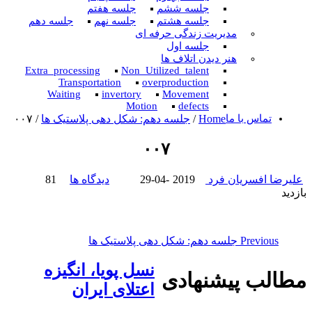
جلسه ششم
جلسه هفتم
جلسه هشتم
جلسه نهم
جلسه دهم
مدیریت زندگی حرفه ای
جلسه اول
هنر دیدن اتلاف ها
Extra_processing
Non_Utilized_talent
Transportation
overproduction
Waiting
invertory
Movement
Motion
defects
تماس با ما
Home
/
جلسه دهم: شکل دهی پلاستیک ها
/
۰۰۷
۰۰۷
علیرضا افسریان فرد
2019-04-29
دیدگاه ها
81
بازدید
Previous
جلسه دهم: شکل دهی پلاستیک ها
نسل پویا، انگیزه
مطالب پیشنهادی
اعتلای ایران