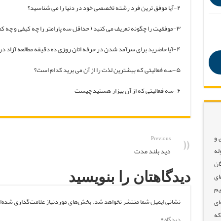
۲-آیا موفق ترین فرد رشته تخصصی خود در دنیا را می شناسید؟
۳-موفقیت را چگونه تعریف می کنید ( حداقل سه پارامتر را چه کیفی و چه کمی بیان کنید)
۴-آیا حاضرید برای سرآمد شدن در حرفه اتان روزی ده دقیقه مطالعه آزاد در خصوص رشته اتان داشته باشید.
۵-سه فعالیتی که بیشترین لذت را از آن می برید کدام است؟
۶-سه فعالیتی که از آن بیزار هستید چیست
 و
Previous
دید بلند مدت
له
ان
دیدگاهتان را بنویسید
ای
یم
نشانی ایمیل شما منتشر نخواهد شد.
بخش‌های موردنیاز علامت‌گذاری شده‌ا
ای
که
دیدگاه
*