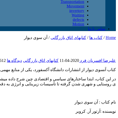
Transportation
Movement
invertory
Waiting
defects
Motion
تماس با ما
Home
/
کتاب ها
/
کتابهای اتاق بازرگانی
/
آن سوی دیوار
علیرضا افسریان فرد
2020-04-11
کتابهای اتاق بازرگانی
دیدگاه ها
612 بازدید
کتاب آنسوی دیوار از انتشارات دانشگاه آکسفورد، یکی از منابع مهمی 
ی روستایی و شهری شدن گرفته تا تأسیسات زیربنایی و انرژی به دق
نام کتاب : آن سوی دیوار
نویسنده :آرتور آر. کروبر