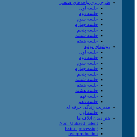
طرح ریزی واحدهای صنعتی
جلسه اول
جلسه دوم
جلسه سوم
جلسه چهارم
جلسه پنجم
جلسه ششم
جلسه هفتم
روشهای تولید
جلسه اول
جلسه دوم
جلسه سوم
جلسه چهارم
جلسه پنجم
جلسه ششم
جلسه هفتم
جلسه هشتم
جلسه نهم
جلسه دهم
مدیریت زندگی حرفه ای
جلسه اول
هنر دیدن اتلاف ها
Non_Utilized_talent
Extra_processing
overproduction