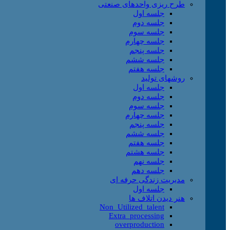
طرح ریزی واحدهای صنعتی
جلسه اول
جلسه دوم
جلسه سوم
جلسه چهارم
جلسه پنجم
جلسه ششم
جلسه هفتم
روشهای تولید
جلسه اول
جلسه دوم
جلسه سوم
جلسه چهارم
جلسه پنجم
جلسه ششم
جلسه هفتم
جلسه هشتم
جلسه نهم
جلسه دهم
مدیریت زندگی حرفه ای
جلسه اول
هنر دیدن اتلاف ها
Non_Utilized_talent
Extra_processing
overproduction