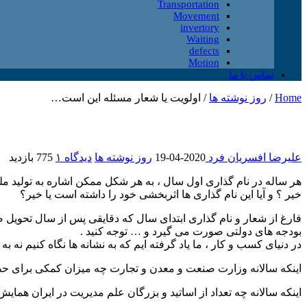
Transportation
Movement
invertory
Waiting
defects
Motion
تماس با ما
Home
/
روز نوشته ها
/
اولویت یا شعار مسئله این است…
علیرضا افسریان فرد
2020-04-19
روز نوشته ها
دیدگاه ۱
775 بازدید
هر ساله در نام گذاری اول سال ، به هر شکل ممکن اشاره به تولید م
خیر ؟ و آیا این نام گذاری ها اثربخشی خود را داشته است یا خیر؟
فارغ از شعار و نام گذاری ابتدای سال که دقایقی پس از سال تحویل 
بودجه های دولتی صورت می گیرد و … توجه کنید .
در دنیای کسب و کار ، ما یاد گرفته ایم که به نشانه ها نگاه کنیم نه به گ
اینکه سالانه وزارت صنعت و معدن و تجارت چه میزان کمکی برای حض
اینکه سالانه چه تعداد از اساتید و بزرگان علم مدیریت در ایران همایش