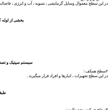
در این سطح معموال وسایل گرمایشی ، تسویه ، آب و انرژی ، فاضالب
بخشی از لوله کش
سیستم سپتیک و تصفیه فاضالب در زی
۲سطح همکف :
در این سطح تجهیزات ، انبارها و افراد قرار میگیرند .
طبقه ی همکف یک کا
۳سطح حرکت محصوالت :