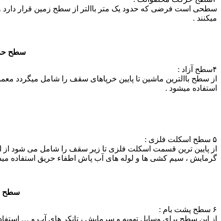
سطحی است فرضی که حدود یک متر باالتر از سطح زمین قرار دارد و 
میکنند .
سطح حرکت محصولات در 
۴سطح آزاد :
از سطح باالترین ماشین تا پایین خرپاهای سقف را شامل میگردد معم
استفاده میشود .
سطح آزاد(جرثق
۵ سطح اسکلت فلزی :
از پایین ترین قسمت اسکلت فلزی تا زیر سقف را شامل می شود از ا
گرمایش ، سیم کشی ها و لوله های آب پاش اطفاء حریق استفاده میش
سطح ا
۶ سطح پشت بام :
از این سطح برای وسایل تهویه و سرمایش ، تانکر های آب و … استفاد