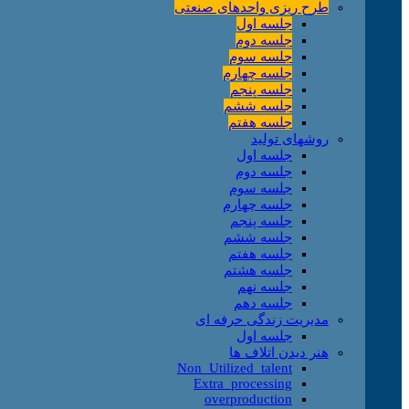
طرح ریزی واحدهای صنعتی
جلسه اول
جلسه دوم
جلسه سوم
جلسه چهارم
جلسه پنجم
جلسه ششم
جلسه هفتم
روشهای تولید
جلسه اول
جلسه دوم
جلسه سوم
جلسه چهارم
جلسه پنجم
جلسه ششم
جلسه هفتم
جلسه هشتم
جلسه نهم
جلسه دهم
مدیریت زندگی حرفه ای
جلسه اول
هنر دیدن اتلاف ها
Non_Utilized_talent
Extra_processing
overproduction