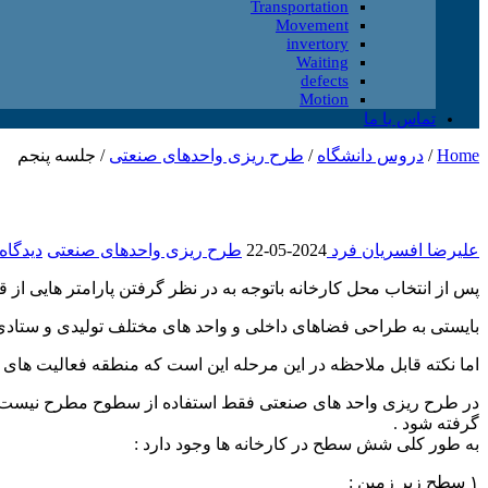
Transportation
Movement
invertory
Waiting
defects
Motion
تماس با ما
Home
/
دروس دانشگاه
/
طرح ریزی واحدهای صنعتی
/
جلسه پنجم
علیرضا افسریان فرد
2024-05-22
طرح ریزی واحدهای صنعتی
دیدگاه 
پس از انتخاب محل کارخانه باتوجه به در نظر گرفتن پارامتر هایی از ق
بایستی به طراحی فضاهای داخلی و واحد های مختلف تولیدی و ستادی
اما نکته قابل ملاحظه در این مرحله این است که منطقه فعالیت های
در طرح ریزی واحد های صنعتی فقط استفاده از سطوح مطرح نیست بل
گرفته شود .
به طور کلی شش سطح در کارخانه ها وجود دارد :
۱ سطح زیر زمین :