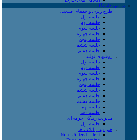
دروس دانشگاه
طرح ریزی واحدهای صنعتی
جلسه اول
جلسه دوم
جلسه سوم
جلسه چهارم
جلسه پنجم
جلسه ششم
جلسه هفتم
روشهای تولید
جلسه اول
جلسه دوم
جلسه سوم
جلسه چهارم
جلسه پنجم
جلسه ششم
جلسه هفتم
جلسه هشتم
جلسه نهم
جلسه دهم
مدیریت زندگی حرفه ای
جلسه اول
هنر دیدن اتلاف ها
Non_Utilized_talent
Extra_processing