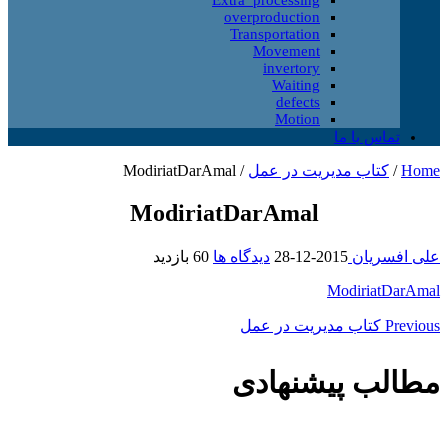
overproduction
Transportation
Movement
invertory
Waiting
defects
Motion
تماس با ما
Home
/
کتاب مدیریت در عمل
/
ModiriatDarAmal
ModiriatDarAmal
علی افسریان
2015-12-28
دیدگاه ها
60 بازدید
ModiriatDarAmal
Previous
کتاب مدیریت در عمل
مطالب پیشنهادی