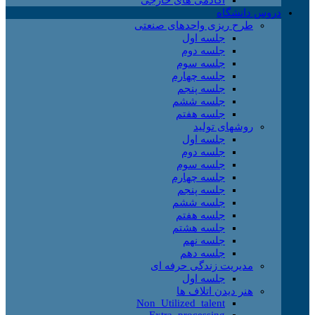
دروس دانشگاه
طرح ریزی واحدهای صنعتی
جلسه اول
جلسه دوم
جلسه سوم
جلسه چهارم
جلسه پنجم
جلسه ششم
جلسه هفتم
روشهای تولید
جلسه اول
جلسه دوم
جلسه سوم
جلسه چهارم
جلسه پنجم
جلسه ششم
جلسه هفتم
جلسه هشتم
جلسه نهم
جلسه دهم
مدیریت زندگی حرفه ای
جلسه اول
هنر دیدن اتلاف ها
Non_Utilized_talent
Extra_processing