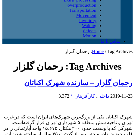
overproduction
Transportation
Movement
invertory
Waiting
defects
Motion
تماس با ما
Tag Archives: رحمان گلزار
/
Home
Tag Archives:
رحمان گلزار
رحمان گلزار – سازنده شهرک اکباتان
2019-11-23
داخلی
,
کارآفرینان
۱
3,372
شهرک اکباتان یکی از بزرگ‌ترین شهرک‌های ایران است که در غرب
تهران و ناحیه شش منطقه ۵ شهرداری تهران قرار گرفته‌است.
شهرکی که با وسعت حدود ۲۰۰ هکتار، ۱۵،۶۷۵ واحد آپارتمانی را در
قلب خود جا داده و حتی پس از گذشت ۴۵ سال از ساخته شدن آن،