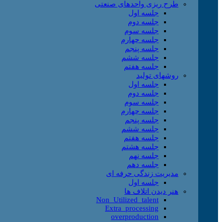
طرح ریزی واحدهای صنعتی
جلسه اول
جلسه دوم
جلسه سوم
جلسه چهارم
جلسه پنجم
جلسه ششم
جلسه هفتم
روشهای تولید
جلسه اول
جلسه دوم
جلسه سوم
جلسه چهارم
جلسه پنجم
جلسه ششم
جلسه هفتم
جلسه هشتم
جلسه نهم
جلسه دهم
مدیریت زندگی حرفه ای
جلسه اول
هنر دیدن اتلاف ها
Non_Utilized_talent
Extra_processing
overproduction