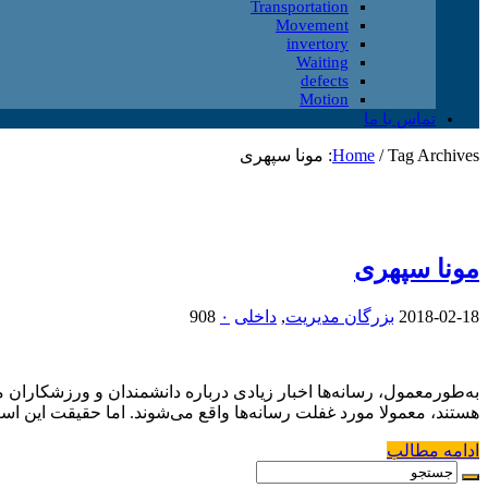
Transportation
Movement
invertory
Waiting
defects
Motion
تماس با ما
Tag Archives: مونا سپهری
/
Home
مونا سپهری
2018-02-18
بزرگان مدیریت
,
داخلی
۰
908
به‌طورمعمول، رسانه‌ها اخبار زیادی درباره دانشمندان و ورزشکارا
هستند، معمولا مورد غفلت رسانه‌ها واقع می‌شوند. اما حقیقت این است
ادامه مطالب