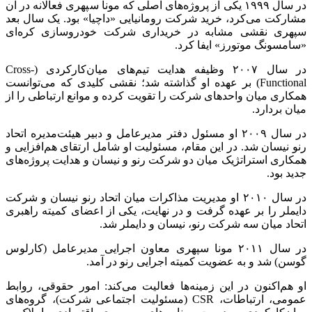
در سال ۱۹۹۹ یکی از پروژه‌های اصلی که مونا سپهری فعالانه در آن
مشارکت می‌کرد، خرید شرکت رومانیایی «داچیا» بود. یک سال بعد
سپهری نقشی مشابه در خریداری شرکت خودروسازی کره‌ای
«سامسونگ موتورز» ایفا کرد.
در سال ۲۰۰۷ وظیفه هدایت تیم‌های میان‌کارکردی (Cross-
Functional) بر عهده او گذاشته شد؛ نقشی کلیدی که می‌توانست
همکاری میان واحد‌های شرکت را تقویت کرده و موانع ارتباطی را از
میان بردارد.
در سال ۲۰۰۹ او مسئول دفتر مدیرعامل و دبیر هیئت‌مدیره اتحاد
رنو نیسان شد. در این مقام، مسئولیت او شامل ارتقای هم‌افزایی و
همکاری استراتژیک میان دو شرکت رنو و نیسان و هدایت پروژه‌های
جدید بود.
در سال ۲۰۱۰ او مدیریت مذاکرات میان اتحاد رنو نیسان و شرکت
دایملر را بر عهده گرفت و در نهایت، یکی از اعضای کمیته راهبری
اتحاد میان سه شرکت رنو، نیسان و دایملر شد.
در سال ۲۰۱۱ مونا سپهری معاون اجرایی مدیرعامل (کارلوس
گوسن) شد و به عضویت کمیته اجرایی رنو در آمد.
او هم‌اکنون در این زمینه‌ها فعالیت می‌کند: امور حقوقی، روابط
عمومی، ارتباطات، CSR (مسئولیت اجتماعی شرکت)، گروه‌های