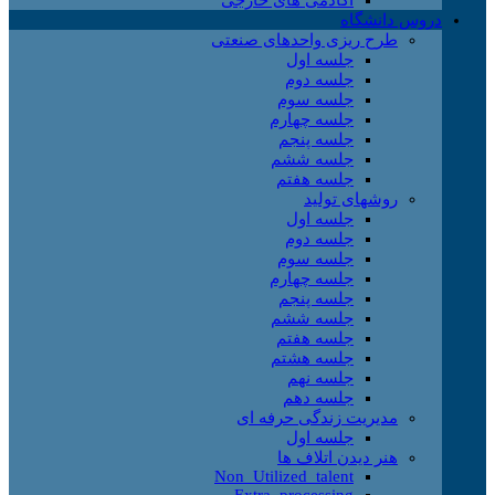
دروس دانشگاه
طرح ریزی واحدهای صنعتی
جلسه اول
جلسه دوم
جلسه سوم
جلسه چهارم
جلسه پنجم
جلسه ششم
جلسه هفتم
روشهای تولید
جلسه اول
جلسه دوم
جلسه سوم
جلسه چهارم
جلسه پنجم
جلسه ششم
جلسه هفتم
جلسه هشتم
جلسه نهم
جلسه دهم
مدیریت زندگی حرفه ای
جلسه اول
هنر دیدن اتلاف ها
Non_Utilized_talent
Extra_processing