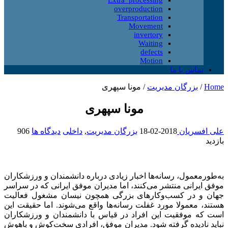
overproduction
Transportation
Movement
invertory
Waiting
defects
Motion
تماس با ما
Home
/
بزرگان مدیریت
/
مونا سپهری
مونا سپهری
علی افسریان
2018-02-18
بزرگان مدیریت
,
داخلی
دیدگاه ها
906
بازدید
به‌طورمعمول، رسانه‌ها اخبار زیادی درباره دانشمندان و ورزشکاران
موفق ایرانی منتشر می‌کنند، اما مدیران موفق ایرانی که در سراسر
جهان و در کسب‌وکارهای بزرگی همچون نیسان مشغول فعالیت
هستند، معمولا مورد غفلت رسانه‌ها واقع می‌شوند. اما حقیقت این
است که موفقیت این افراد در قیاس با دانشمندان و ورزشکاران
نباید نادیده گرفته شود.
مدیران موفق، افرادی سخت‌کوش و باهوش