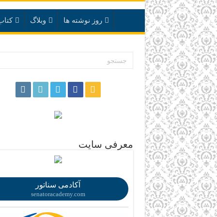
روز نوشته ها
وبلاگ
کتاب
.
معرفی سایت
.
آکادمی سناتور
senatoracademy.com