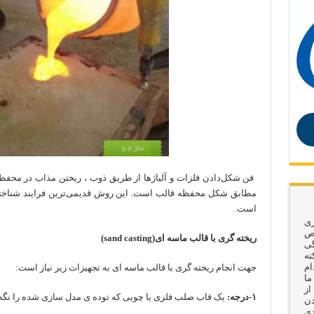
فن شکل‌دادن فلزات و آلیاژها از طریق ذوب ، ریختن مذاب در محفظه‌
مطابق شکل محفظه قالب است. این روش قدیمی‌ترین فرایند شناخ
است.
ری
وص
ریخته گری با قالب ماسه ای(sand casting)
گی
ته
ام
جهت انجام ریخته گری با قالب ماسه ای به تجهیزات زیر نیاز است:
ما
از
۱-درجه:
یک قاب صلب فلزی یا چوبی که توده ی مدل سازی شده را نگه 
دن
دی