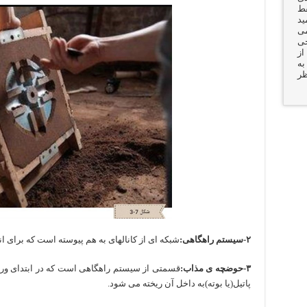
قط
ید
می
جی
از
به
ظر
۲-سیستم راهگاهی:
شبکه ای از کانالهای به هم پیوسته است که برای ا
۳-حوضچه ی مذاب:
قسمتی از سیستم راهگاهی است که در ابتدای ورود 
پاتیل(یا بوته)به داخل آن ریخته می شود.