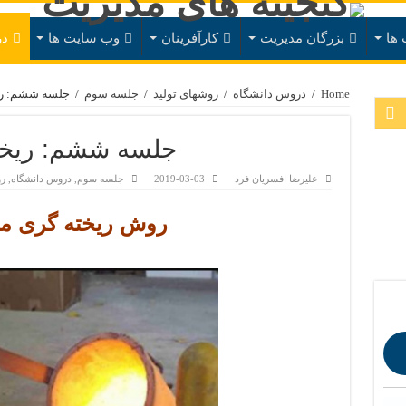
 ها
بزرگان مدیریت
کارآفرینان
وب سایت ها
در
Home
/
دروس دانشگاه
/
روشهای تولید
/
جلسه سوم
/
جلسه ششم: ری
جلسه ششم: ریخت
علیرضا افسریان فرد
2019-03-03
جلسه سوم
,
دروس دانشگاه
,
رو
روش ریخته گری ما