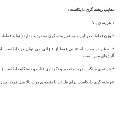
معایب ریخته گری دایکاست:
۱-هزینه ی بالا
۲-وزن قطعات در این سیستم ریخته گری محدودیت دارد.( تولید قطعات با وزن بالای ۳۰ کیلوگرم عملا انجام نمی شود)
۳-به غیر از موارد استثنایی فقط از فلزاتی می توان در دایکاست 
آلیاژهای مس است.
۴-هزینه ی سنگین خرید و تعمیر و نگهداری قالب و دستگاه دایکاست ( نمونه ای از دستگاه دایکاست در شکل زیر)
۵-ریخته گری دایکاست برای فلزات با نقطه ی ذوب بالا مثل فولاد ،چدن،….کارآیی ندارد.