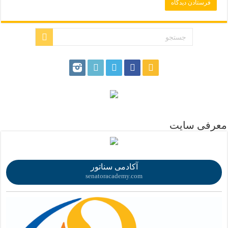
.
معرفی سایت
.
آکادمی سناتور
senatoracademy.com