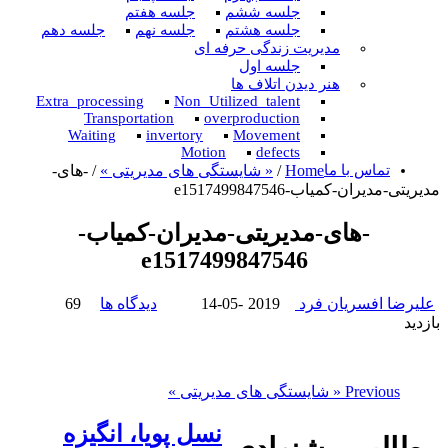
جلسه ششم
جلسه هفتم
جلسه هشتم
جلسه نهم
جلسه دهم
مدیریت زندگی حرفه ای
جلسه اول
هنر دیدن اتلاف ها
Extra_processing
Non_Utilized_talent
Transportation
overproduction
Waiting
invertory
Movement
Motion
defects
تماس با ما
Home
/
« شایستگی های مدیریتی »
/
-های-
مدیریتی-مدیران-کمیاب-e1517499847546
-های-مدیریتی-مدیران-کمیاب-
e1517499847546
علیرضا افسریان فرد
2019-05-14
دیدگاه ها
69
بازدید
Previous
« شایستگی های مدیریتی »
نسل پویا، انگیزه