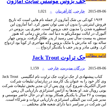
جف بزوس موسس سایت آمازون
2015-09-06
خارجی
,
کارآفرینان
۰
1,021
۱۹۶۴ کودکی بی شک آمازون از جمله نام هایی است که تاریخ
فروش اینترنتی را بدون آن نمی توان تصور کرد. اما آمازون این
اسطوره شدن را مدیون جف بزوس است. جفری پی. بزوس در
آلبورک در ایالت نیومکزیکو به دنیا آمد. مادرش زمانی که هنوز
سنش به بیست سال نمی رسید از پدر طلاق گرفت. بزوس چهار
ساله بود که مادرش با مایک بزوس وکه مهاجری از کوبا بود ازدواج
کرد. وقتی مادر و پدر جف با یکدیگر ازدواج …
ادامه مطالب
جک تراوت Jack Trout
2015-09-06
بزرگان مدیریت
,
خارجی
۰
1,159
کتاب پیشنهادی از جک تراوت جک تراوت نام انگلیسی Jack Trout
وی کار خود را به عنوان یک کارمند در دپارتمان تبلیغات شرکت
جنرال الکتریک شروع کرد. وی پس از آن مدیر بخش تبلیغات شرکت
یونی رویال شد. او بعدها به آژانس استراتژی بازاریابی ال ریس
پیوست و ۲۶ سال با یکدیگر همکار بودند. او در حال حاضر موسس و
مدیر شرکت بین المللی استراتژی بازاریابی تروات و شرکاء است.
این شرکت در سراسر دنیا دارای شعبه های مختلفی …