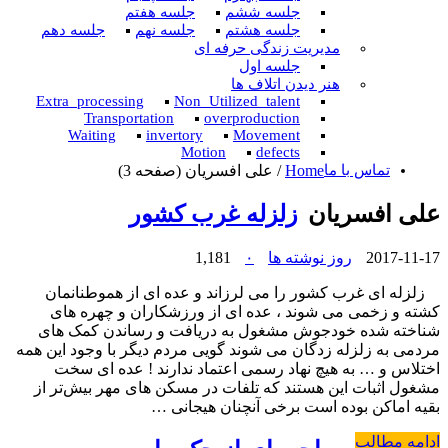
جلسه ششم
جلسه هفتم
جلسه هشتم
جلسه نهم
جلسه دهم
مدیریت زندگی حرفه ای
جلسه اول
هنر دیدن اتلاف ها
Extra_processing
Non_Utilized_talent
Transportation
overproduction
Waiting
invertory
Movement
Motion
defects
تماس با ما
Home
/
علی افسریان
(صفحه 3)
علی افسریان
زلزله غرب کشور
2017-11-17
روز نوشته ها
۰
1,181
زلزله ای غرب کشور را می لرزاند و عده ای از هموطنانمان
کشته و زخمی می شوند ، عده ای از ورزشکاران و چهره های
شناخته شده خودجوش مشغول به دریافت و رساندن کمک های
مردمی به زلزله زدگان می شوند گویی مردم دیگر با وجود این همه
اختلاس و … به هیچ نهاد رسمی اعتماد ندارند ! عده ای سخت
مشغول اثبات این هستند که تلفات در مسکن های مهر بیش‌تر از
بقیه اماکن بوده است برخی آنچنان هیجانی …
ادامه مطالب