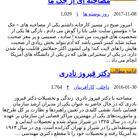
مصاحبه ای از جک ما
2017-11-08
روز نوشته ها
۱
1,029
امروز صبح در مسیر کارخانه داشتم یکی از مصاحبه های « جک
ما » مؤسس سایت علی بابا را گوش می دادم ، تازگی ها یکی از
شخصیت های فیوریت من شده ! ساده ، صمیمی و پر مغز صحبت
میکند شاید کمتر کسی باشد که آدم بتواند بخش زیادی از صحبت
هایش را های لایت کند! ولی ایشون اکثر جملاتش قابلیت بولد شدن
دارد. در یکی از سخنرانی هایی که در یکی از دانشگاه های آمریکا
انجام می داد …
ادامه مطالب
دکتر فیروز نادری
2016-01-30
داخلی
,
کارآفرینان
۴
1,764
مصاحبه با دکتر فیروز نادری زندگی و تحصیلات دکتر فیروز
نادری که در حال حاضر به عنوان یکی از مدیران ارشد سازمان
فضایی ناسا، نقشی کلیدی در تعیین راهبردها و نظارت بر کل طرح‌ها
و ماموریت‌های یکی از مهمترین مراکز فضایی این سازمان بر عهده
دارد، در سال ۱۳۲۵ در شیراز متولد شده و تحصیلات ابتدایی و
متوسطه‌اش را در شیراز و تهران گذرانده است. وی در سال ۱۹۶۴
به آمریکا رفته و تحصیلات خود را تا مقطع دکتری مهندسی …