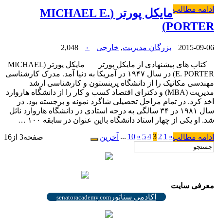
ادامه مطالب
مایکل پورتر (MICHAEL E.
PORTER)
2015-09-06
بزرگان مدیریت
,
خارجی
۰
2,048
کتاب های پیشنهادی از مایکل پورتر مایکل پورتر (MICHAEL
E. PORTER) در سال ۱۹۴۷ در آمریکا به دنیا آمد. مدرک کارشناسی
مهندسی مکانیک را از دانشگاه پرینستون و کارشناسی ارشد
مدیریت (MBA) و دکترای اقتصاد کسب و کار را از دانشگاه هاروارد
اخذ کرد. در تمام مراحل تحصیلی شاگرد نمونه و برجسته بود. در
سال ۱۹۸۱ در ۳۴ سالگی به درجه استادی در دانشگاه هاروارد نائل
شد. او یکی از چهار استاد دانشگاه بااین عنوان در سابقه ۱۰۰ …
...
10
»
5
4
3
2
1
«
ادامه مطالب
آخرین
صفحه3 از16
.
.
معرفی سایت
آکادمی سناتور
senatoracademy.com