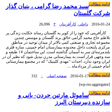
ادامه مطالب
سید محمد رضا گرامی ، بنیان گذار
شرکت گلستان
2016-01-24
داخلی
,
کارآفرینان
۲
26,096
کارآفرینی که خود را از کویر به گلستان رساند حکایت زندگی پر
تلاطم حاج محمد گرامی خالق برند گلستان و موسس چندین
مجموعه تجاری و صنعتی کمی بالاتر از میدان توحید در مناطق
مرکزی پایتخت داخل محدوده بیمارستان امام خمینی، سازه فلزی
بلندمرتبه‌ای سر به آسمان گذاشته است. این ساختمان ۱۷ طبقه و
سه وجهی قرار است به بیمارستانی مدرن تبدیل شود که نظیر آن در
ایران وجود ندارد. احداث “مهدی کلینیک” که در مجتمع بیمارستانی
امام خمینی از مردادماه …
ادامه مطالب
2016-01-17
صفحه اصلی
۰
332
[wp-rss-aggregator]
ادامه مطالب
ساموئل مارتین جردن- بانی و
سازنده دبیرستان البرز