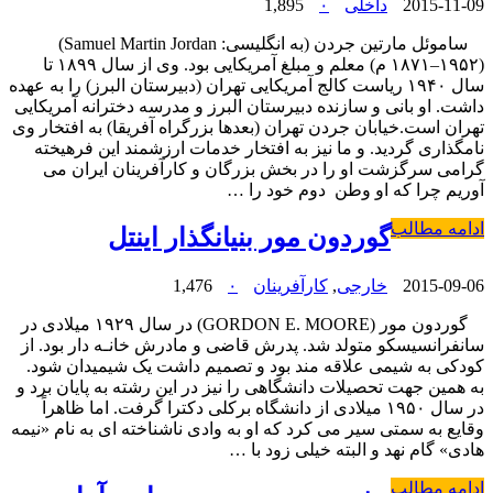
2015-11-09
داخلی
۰
1,895
ساموئل مارتین جردن (به انگلیسی: Samuel Martin Jordan)
(۱۸۷۱–۱۹۵۲ م) معلم و مبلغ آمریکایی بود. وی از سال ۱۸۹۹ تا
سال ۱۹۴۰ ریاست کالج آمریکایی تهران (دبیرستان البرز) را به عهده
داشت. او بانی و سازنده دبیرستان البرز و مدرسه دخترانه آمریکایی
تهران است.خیابان جردن تهران (بعدها بزرگراه آفریقا) به افتخار وی
نامگذاری گردید. و ما نیز به افتخار خدمات ارزشمند این فرهیخته
گرامی سرگزشت او را در بخش بزرگان و کارآفرینان ایران می
آوریم چرا که او وطن دوم خود را …
ادامه مطالب
گوردون مور بنیانگذار اینتل
2015-09-06
خارجی
,
کارآفرینان
۰
1,476
گوردون مور (GORDON E. MOORE) در سال ۱۹۲۹ میلادی در
سانفرانسیسکو متولد شد. پدرش قاضی و مادرش خانـه دار بود. از
کودکی به شیمی علاقه مند بود و تصمیم داشت یک شیمیدان شود.
به همین جهت تحصیلات دانشگاهی را نیز در این رشته به پایان برد و
در سال ۱۹۵۰ میلادی از دانشگاه برکلی دکترا گرفت. اما ظاهراً
وقایع به سمتی سیر می کرد که او به وادی ناشناخته ای به نام «نیمه
هادی» گام نهد و البته خیلی زود با …
ادامه مطالب